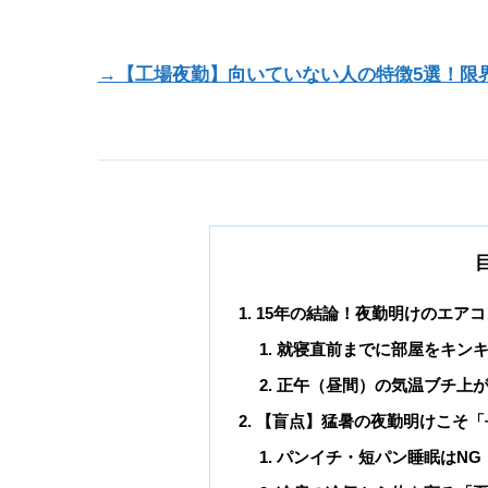
→【工場夜勤】向いていない人の特徴5選！限
15年の結論！夜勤明けのエア
就寝直前までに部屋をキン
正午（昼間）の気温ブチ上
【盲点】猛暑の夜勤明けこそ「
パンイチ・短パン睡眠はNG