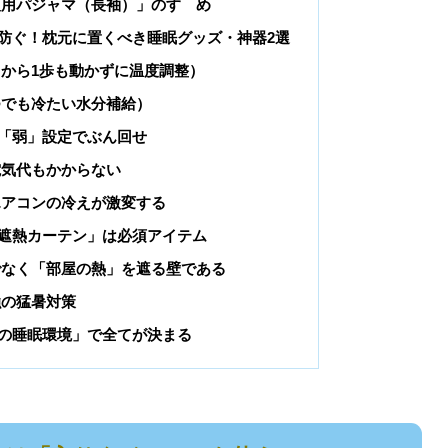
夏用パジャマ（長袖）」のすゝめ
防ぐ！枕元に置くべき睡眠グッズ・神器2選
から1歩も動かずに温度調整）
つでも冷たい水分補給）
「弱」設定でぶん回せ
電気代もかからない
エアコンの冷えが激変する
遮熱カーテン」は必須アイテム
でなく「部屋の熱」を遮る壁である
強の猛暑対策
の睡眠環境」で全てが決まる